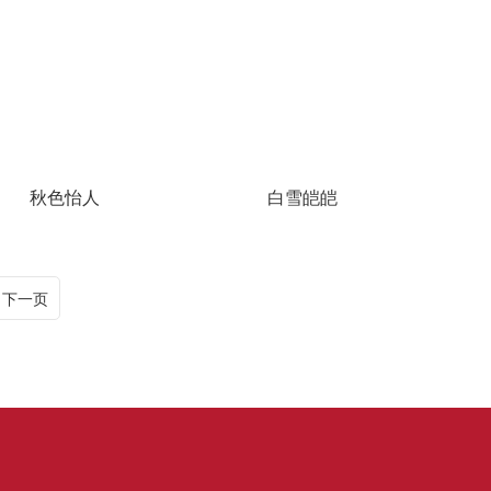
秋色怡人
白雪皑皑
下一页