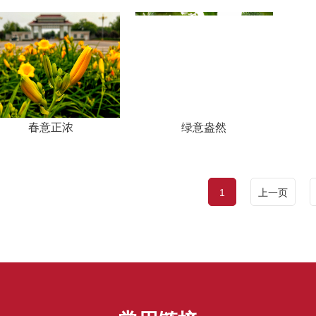
春意正浓
绿意盎然
1
上一页